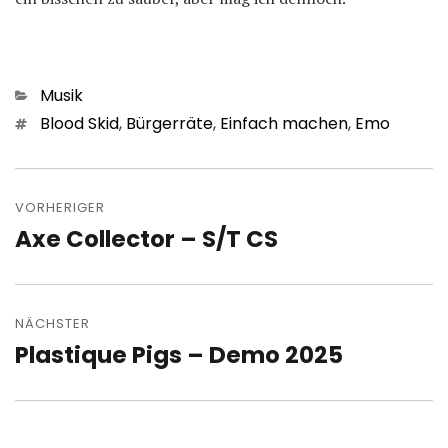
Kategorien
Musik
Schlagwörter
Blood Skid
,
Bürgerräte
,
Einfach machen
,
Emo
Beitragsnavigation
VORHERIGER
Axe Collector – S/T CS
Vorheriger
Beitrag:
NÄCHSTER
Plastique Pigs – Demo 2025
Nächster
Beitrag: