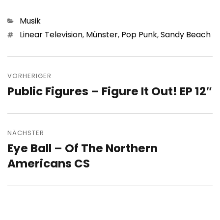
Kategorien
Musik
Schlagwörter
Linear Television
,
Münster
,
Pop Punk
,
Sandy Beach
Beitragsnavigation
VORHERIGER
Public Figures – Figure It Out! EP 12″
Vorheriger
Beitrag:
NÄCHSTER
Eye Ball – Of The Northern
Nächster
Beitrag:
Americans CS