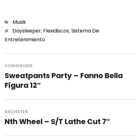
Kategorien
Musik
Schlagwörter
Daysleeper
,
Flexidiscos
,
Sistema De
Entretenimiento
Beitragsnavigation
VORHERIGER
Sweatpants Party – Fanno Bella
Vorheriger
Beitrag:
Figura 12″
NÄCHSTER
Nth Wheel – S/T Lathe Cut 7″
Nächster
Beitrag: