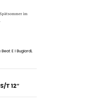
f Spätsommer im
.
a Beat E I Bugiardi
,
S/T 12″