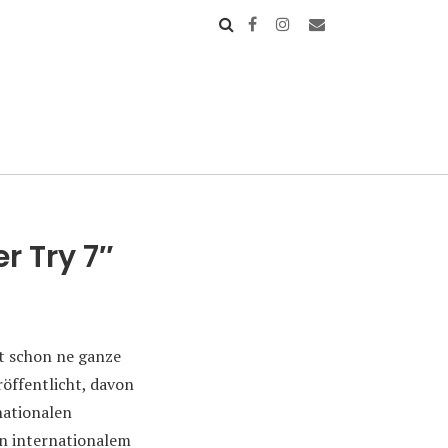
r Try 7″
t schon ne ganze
röffentlicht, davon
rnationalen
n internationalem