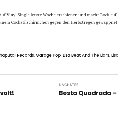
 Auf Vinyl Single letzte Woche erschienen und macht Bock au
einem Cockatilschirmchen gegen den Herbstregen gewappnet
haputa! Records
,
Garage Pop
,
Lisa Beat And The Liars
,
Lis
avigation
NÄCHSTER
volt!
Besta Quadrada – 
Nächster
Beitrag: