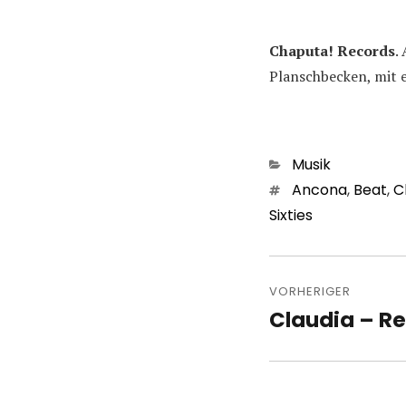
Chaputa! Records
.
Planschbecken, mit 
Kategorien
Musik
Schlagwörter
Ancona
,
Beat
,
C
Sixties
Beitragsn
VORHERIGER
Claudia – Re
Vorheriger
Beitrag: