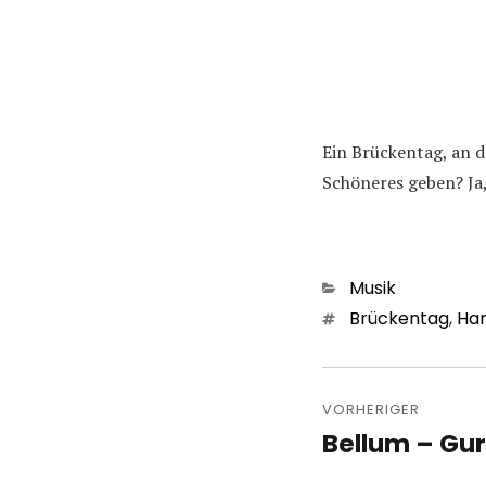
Ein Brückentag, an d
Schöneres geben? Ja,
Kategorien
Musik
Schlagwörter
Brückentag
,
Ha
Beitragsn
VORHERIGER
Bellum – Gur
Vorheriger
Beitrag: