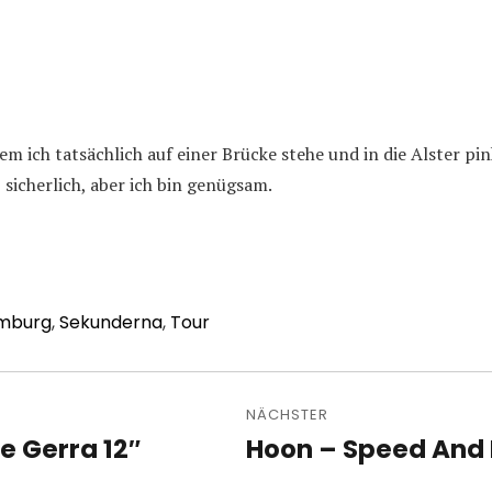
em ich tatsächlich auf einer Brücke stehe und in die Alster pi
 sicherlich, aber ich bin genügsam.
mburg
,
Sekunderna
,
Tour
avigation
NÄCHSTER
e Gerra 12″
Hoon – Speed And 
Nächster
Beitrag: