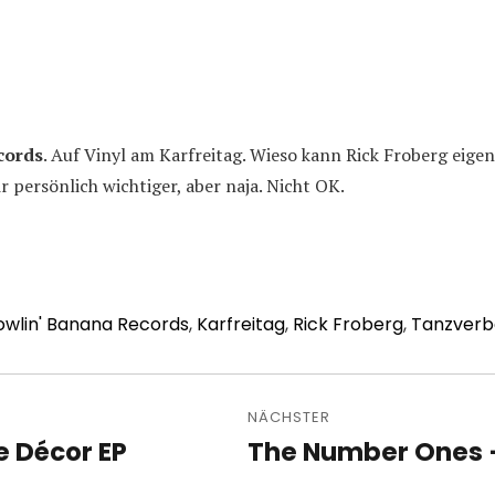
cords
. Auf Vinyl am Karfreitag. Wieso kann Rick Froberg eigen
r persönlich wichtiger, aber naja. Nicht OK.
owlin' Banana Records
,
Karfreitag
,
Rick Froberg
,
Tanzverb
avigation
NÄCHSTER
e Décor EP
The Number Ones –
Nächster
Beitrag: