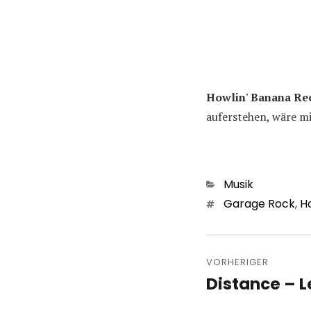
Howlin' Banana Re
auferstehen, wäre mi
Kategorien
Musik
Schlagwörter
Garage Rock
,
H
Beitragsn
VORHERIGER
Distance – L
Vorheriger
Beitrag: