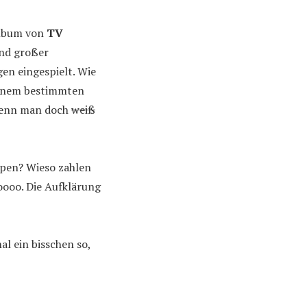
Album von
TV
und großer
en eingespielt. Wie
inem bestimmten
 wenn man doch
weiß
ipen? Wieso zahlen
oooo. Die Aufklärung
l ein bisschen so,