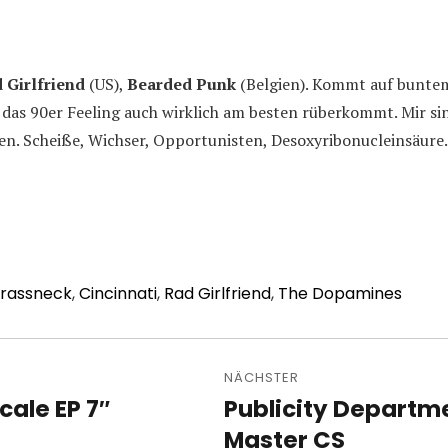
 Girlfriend
(US),
Bearded Punk
(Belgien). Kommt auf bunt
 das 90er Feeling auch wirklich am besten rüberkommt. Mir si
en. Scheiße, Wichser, Opportunisten, Desoxyribonucleinsäure
rassneck
,
Cincinnati
,
Rad Girlfriend
,
The Dopamines
avigation
NÄCHSTER
cale EP 7″
Publicity Departm
Nächster
Beitrag:
Master CS