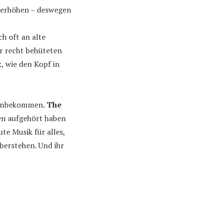
u erhöhen – deswegen
h oft an alte
er recht behüteten
, wie den Kopf in
 hinbekommen.
The
ren aufgehört haben
te Musik für alles,
erstehen. Und ihr