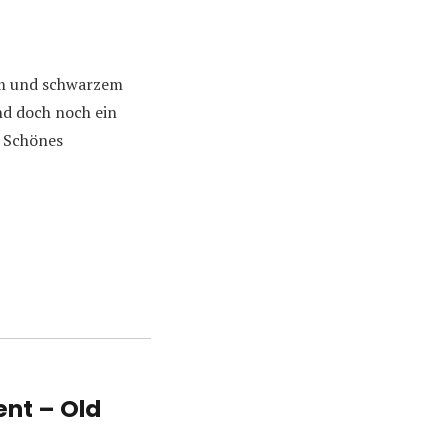
em und schwarzem
nd doch noch ein
. Schönes
ent – Old