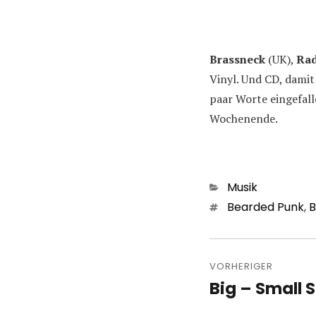
Brassneck
(UK),
Rad
Vinyl. Und CD, damit
paar Worte eingefall
Wochenende.
Kategorien
Musik
Schlagwörter
Bearded Punk
,
B
Beitragsn
VORHERIGER
Big – Small S
Vorheriger
Beitrag: