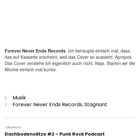
Forever Never Ends Records
. Ich behaupte einfach mal, dass
das auf Kassette erscheint, weil das Cover so aussieht. Apropos.
Das Cover verstehe ich eigentlich auch nicht. Naja. Starten wir die
Woche einfach mal kurios.
Kategorien
Musik
Schlagwörter
Forever Never Ends Records
,
Stagnant
Beitragsnavigation
VORHERIGER
Vorheriger
Dachbodensätze #2 – Punk Rock Podcast
Beitrag: