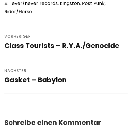
Schlagwörter
ever/never records
,
Kingston
,
Post Punk
,
Rider/Horse
Beitragsnavigation
VORHERIGER
Class Tourists – R.Y.A./Genocide
Vorheriger
Beitrag:
NÄCHSTER
Gasket – Babylon
Nächster
Beitrag:
Schreibe einen Kommentar