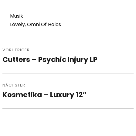
Kategorien
Musik
Schlagwörter
Lövely
,
Omni Of Halos
Beitragsnavigation
VORHERIGER
Cutters – Psychic Injury LP
Vorheriger
Beitrag:
NÄCHSTER
Kosmetika – Luxury 12″
Nächster
Beitrag: