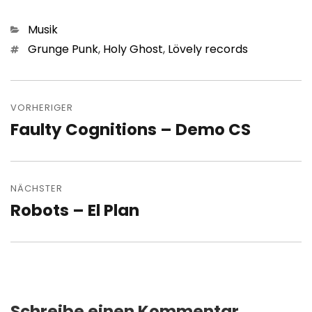
Kategorien
Musik
Schlagwörter
Grunge Punk
,
Holy Ghost
,
Lövely records
Beitragsnavigation
VORHERIGER
Faulty Cognitions – Demo CS
Vorheriger
Beitrag:
NÄCHSTER
Robots – El Plan
Nächster
Beitrag:
Schreibe einen Kommentar