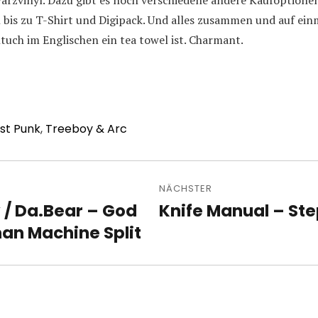
arzvinyl. Dazu gibt es noch verschiedene andere Kaufoptione
bis zu T-Shirt und Digipack. Und alles zusammen und auf einm
tuch im Englischen ein tea towel ist. Charmant.
st Punk
,
Treeboy & Arc
avigation
NÄCHSTER
 / Da.Bear – God
Knife Manual – Step
Nächster
an Machine Split
Beitrag: