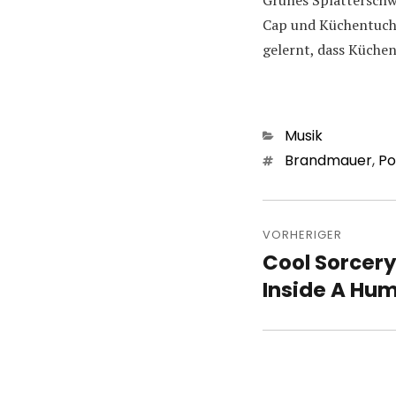
Grünes Splatterschw
Cap und Küchentuch 
gelernt, dass Küchen
Kategorien
Musik
Schlagwörter
Brandmauer
,
Po
Beitragsn
VORHERIGER
Cool Sorcery
Vorheriger
Beitrag:
Inside A Hum