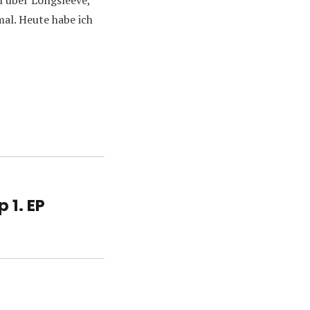
n über Longsleeve,
al. Heute habe ich
 1. EP