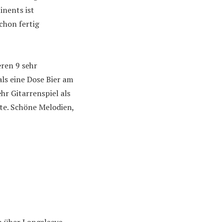
nents ist
chon fertig
eren 9 sehr
ls eine Dose Bier am
r Gitarrenspiel als
te. Schöne Melodien,