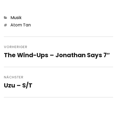
Kategorien
Musik
Schlagwörter
Atom Tan
Beitragsnavigation
VORHERIGER
The Wind-Ups – Jonathan Says 7″
Vorheriger
Beitrag:
NÄCHSTER
Uzu – S/T
Nächster
Beitrag: