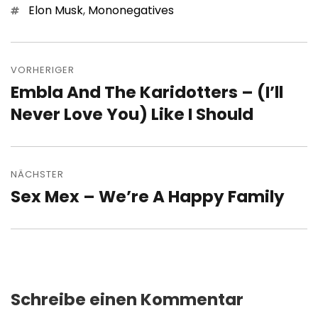
Schlagwörter
Elon Musk
,
Mononegatives
Beitragsnavigation
VORHERIGER
Embla And The Karidotters – (I’ll
Vorheriger
Beitrag:
Never Love You) Like I Should
NÄCHSTER
Sex Mex – We’re A Happy Family
Nächster
Beitrag:
Schreibe einen Kommentar