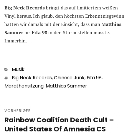
Big Neck Records
bringt das auf limitiertem weißen
Vinyl heraus. Ich glaub, den höchsten Erkenntnisgewinn
hatten wir damals mit der Einsicht, dass man
Matthias
Sammer
bei
Fifa 98
in den Sturm stellen musste.
Immerhin.
Kategorien
Musik
Schlagwörter
Big Neck Records
,
Chinese Junk
,
Fifa 98
,
Marathonsitzung
,
Matthias Sammer
Beitragsnavigation
VORHERIGER
Rainbow Coalition Death Cult –
Vorheriger
Beitrag:
United States Of Amnesia CS