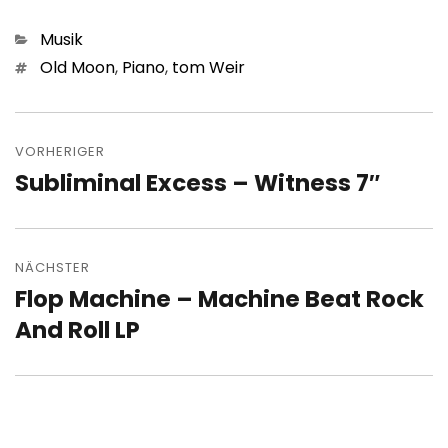
Kategorien
Musik
Schlagwörter
Old Moon
,
Piano
,
tom Weir
Beitragsnavigation
VORHERIGER
Subliminal Excess – Witness 7″
Vorheriger
Beitrag:
NÄCHSTER
Flop Machine – Machine Beat Rock
Nächster
Beitrag:
And Roll LP