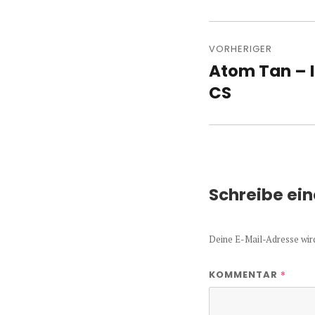
Beitragsn
VORHERIGER
Atom Tan – 
Vorheriger
Beitrag:
CS
Schreibe ei
Deine E-Mail-Adresse wird 
*
KOMMENTAR