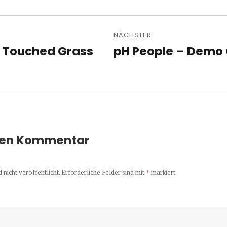
avigation
NÄCHSTER
I Touched Grass
pH People – Demo
Nächster
Beitrag:
nen Kommentar
nicht veröffentlicht.
Erforderliche Felder sind mit
*
markiert