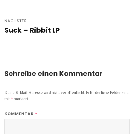
Beitrag:
NÄCHSTER
Suck – Ribbit LP
Nächster
Beitrag:
Schreibe einen Kommentar
Deine E-Mail-Adresse wird nicht veröffentlicht.
Erforderliche Felder sind
mit
*
markiert
*
KOMMENTAR