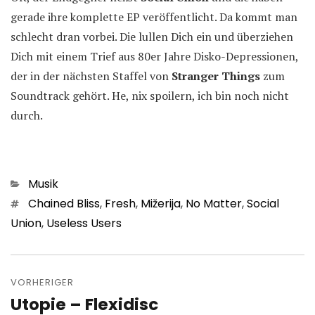
gerade ihre komplette EP veröffentlicht. Da kommt man
schlecht dran vorbei. Die lullen Dich ein und überziehen
Dich mit einem Trief aus 80er Jahre Disko-Depressionen,
der in der nächsten Staffel von
Stranger Things
zum
Soundtrack gehört. He, nix spoilern, ich bin noch nicht
durch.
Kategorien
Musik
Schlagwörter
Chained Bliss
,
Fresh
,
Mižerija
,
No Matter
,
Social
Union
,
Useless Users
Beitragsnavigation
VORHERIGER
Utopie – Flexidisc
Vorheriger