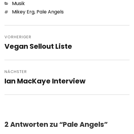
Kategorien
Musik
Schlagwörter
Mikey Erg
,
Pale Angels
Beitragsnavigation
VORHERIGER
Vegan Sellout Liste
Vorheriger
Beitrag:
NÄCHSTER
Ian MacKaye Interview
Nächster
Beitrag:
2 Antworten zu “Pale Angels”