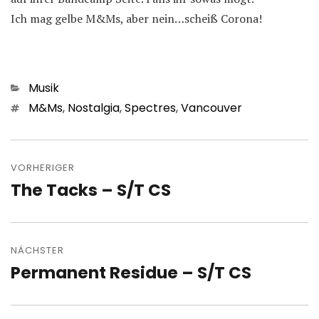
Ich mag gelbe M&Ms, aber nein…scheiß Corona!
Kategorien
Musik
Schlagwörter
M&Ms
,
Nostalgia
,
Spectres
,
Vancouver
Beitragsnavigation
VORHERIGER
The Tacks – S/T CS
Vorheriger
Beitrag:
NÄCHSTER
Permanent Residue – S/T CS
Nächster
Beitrag: