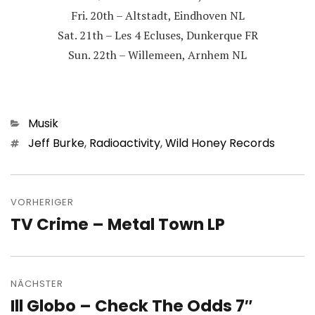
Fri. 20th – Altstadt, Eindhoven NL
Sat. 21th – Les 4 Ecluses, Dunkerque FR
Sun. 22th – Willemeen, Arnhem NL
Kategorien
Musik
Schlagwörter
Jeff Burke
,
Radioactivity
,
Wild Honey Records
Beitragsnavigation
VORHERIGER
TV Crime – Metal Town LP
Vorheriger
Beitrag:
NÄCHSTER
Ill Globo – Check The Odds 7″
Nächster