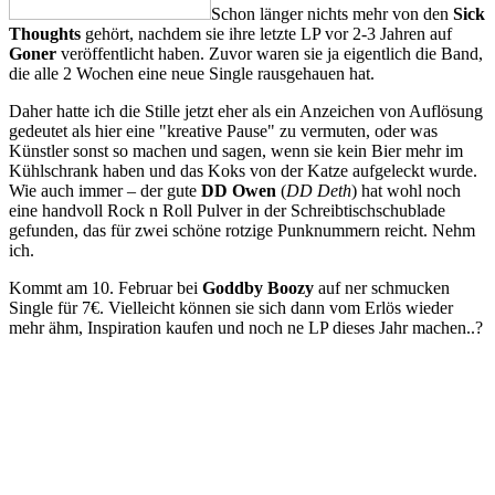
Schon länger nichts mehr von den
Sick
Thoughts
gehört, nachdem sie ihre letzte LP vor 2-3 Jahren auf
Goner
veröffentlicht haben. Zuvor waren sie ja eigentlich die Band,
die alle 2 Wochen eine neue Single rausgehauen hat.
Daher hatte ich die Stille jetzt eher als ein Anzeichen von Auflösung
gedeutet als hier eine "kreative Pause" zu vermuten, oder was
Künstler sonst so machen und sagen, wenn sie kein Bier mehr im
Kühlschrank haben und das Koks von der Katze aufgeleckt wurde.
Wie auch immer – der gute
DD Owen
(
DD Deth
) hat wohl noch
eine handvoll Rock n Roll Pulver in der Schreibtischschublade
gefunden, das für zwei schöne rotzige Punknummern reicht. Nehm
ich.
Kommt am 10. Februar bei
Goddby Boozy
auf ner schmucken
Single für 7€. Vielleicht können sie sich dann vom Erlös wieder
mehr ähm, Inspiration kaufen und noch ne LP dieses Jahr machen..?