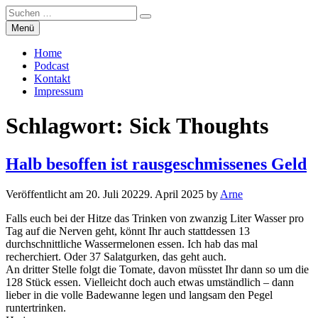
Suchen
Suchen
nach:
Zum
Menü
Manierenversagen
Inhalt
springen
Home
Podcast
Kontakt
Impressum
Schlagwort:
Sick Thoughts
Halb besoffen ist rausgeschmissenes Geld
Veröffentlicht am
20. Juli 2022
9. April 2025
by
Arne
Falls euch bei der Hitze das Trinken von zwanzig Liter Wasser pro
Tag auf die Nerven geht, könnt Ihr auch stattdessen 13
durchschnittliche Wassermelonen essen. Ich hab das mal
recherchiert. Oder 37 Salatgurken, das geht auch.
An dritter Stelle folgt die Tomate, davon müsstet Ihr dann so um die
128 Stück essen. Vielleicht doch auch etwas umständlich – dann
lieber in die volle Badewanne legen und langsam den Pegel
runtertrinken.