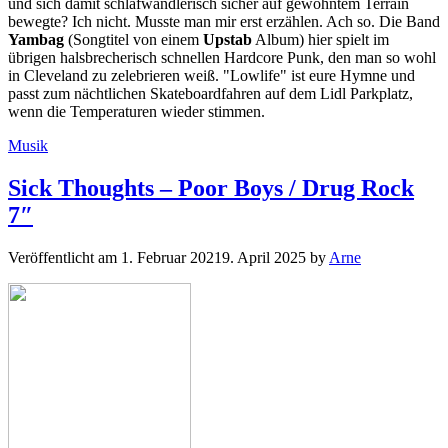
und sich damit schlafwandlerisch sicher auf gewohntem Terrain
bewegte? Ich nicht. Musste man mir erst erzählen. Ach so. Die Band
Yambag
(Songtitel von einem
Upstab
Album) hier spielt im
übrigen halsbrecherisch schnellen Hardcore Punk, den man so wohl
in Cleveland zu zelebrieren weiß. "Lowlife" ist eure Hymne und
passt zum nächtlichen Skateboardfahren auf dem Lidl Parkplatz,
wenn die Temperaturen wieder stimmen.
Kategorien
Musik
Sick Thoughts – Poor Boys / Drug Rock
7″
Veröffentlicht am
1. Februar 2021
9. April 2025
by
Arne