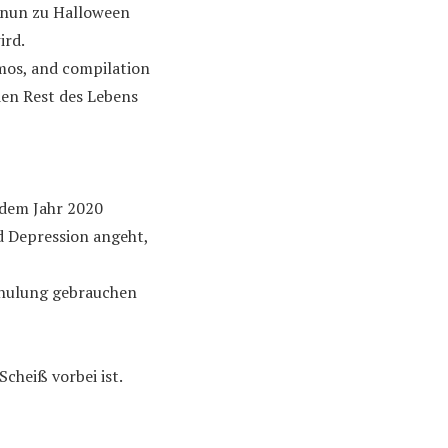
n nun zu Halloween
ird.
mos, and compilation
den Rest des Lebens
 dem Jahr 2020
d Depression angeht,
chulung gebrauchen
cheiß vorbei ist.