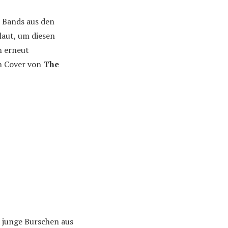
n Bands aus den
laut, um diesen
n erneut
in Cover von
The
a junge Burschen aus