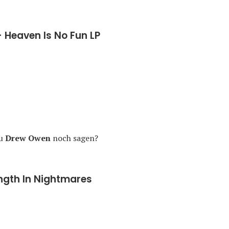
 Heaven Is No Fun LP
zu
Drew Owen
noch sagen?
gth In Nightmares