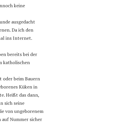
ennoch keine
reunde ausgedacht
nen. Da ich den
al ins Internet.
n bereits bei der
m katholischen
kt oder beim Bauern
geborenes Küken in
e. Heißt das dann,
n sich seine
, die von ungeborenem
 auf Nummer sicher