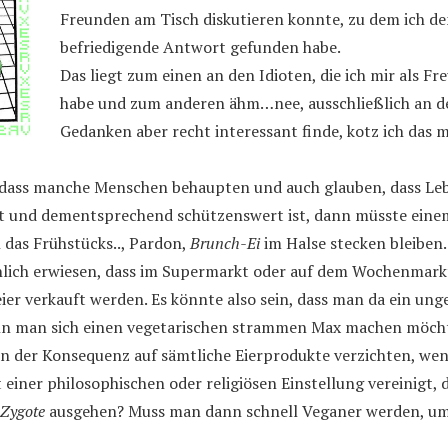
Freunden am Tisch diskutieren konnte, zu dem ich d
befriedigende Antwort gefunden habe.
Das liegt zum einen an den Idioten, die ich mir als F
habe und zum anderen ähm…nee, ausschließlich an de
Gedanken aber recht interessant finde, kotz ich das m
ass manche Menschen behaupten und auch glauben, dass Lebe
eht und dementsprechend schützenswert ist, dann müsste eine
h das Frühstücks.., Pardon,
Brunch-Ei
im Halse stecken bleiben.
ächlich erwiesen, dass im Supermarkt oder auf dem Wochenmar
er verkauft werden. Es könnte also sein, dass man da ein un
nn man sich einen vegetarischen strammen Max machen möcht
in der Konsequenz auf sämtliche Eierprodukte verzichten, wen
einer philosophischen oder religiösen Einstellung vereinigt
Zygote
ausgehen? Muss man dann schnell Veganer werden, um