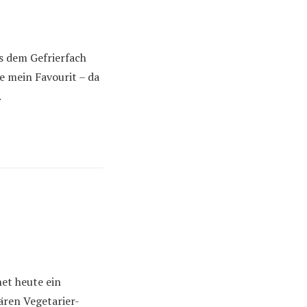
s dem Gefrierfach
re mein Favourit – da
.
et heute ein
ren Vegetarier-