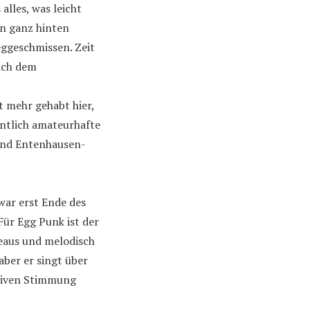
lles, was leicht
en ganz hinten
eggeschmissen. Zeit
 ich dem
t mehr gehabt hier,
eintlich amateurhafte
 und Entenhausen-
zwar erst Ende des
 Für Egg Punk ist der
deaus und melodisch
aber er singt über
siven Stimmung