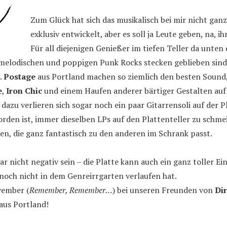
Zum Glück hat sich das musikalisch bei mir nicht ganz
exklusiv entwickelt, aber es soll ja Leute geben, na, ih
Für all diejenigen Genießer im tiefen Teller da unten d
melodischen und poppigen Punk Rocks stecken geblieben sind, 
.
Postage
aus Portland machen so ziemlich den besten Sound,
e
,
Iron Chic
und einem Haufen anderer bärtiger Gestalten au
dazu verlieren sich sogar noch ein paar Gitarrensoli auf der Pl
den ist, immer dieselben LPs auf den Plattenteller zu schmei
len, die ganz fantastisch zu den anderen im Schrank passt.
ar nicht negativ sein – die Platte kann auch ein ganz toller Ein
noch nicht in dem Genreirrgarten verlaufen hat.
vember (
Remember, Remember…
) bei unseren Freunden von
Dir
 aus Portland!