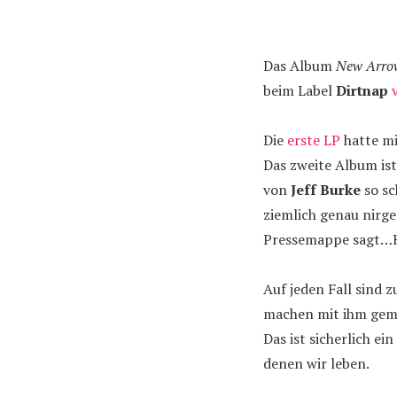
Das Album
New Arro
beim Label
Dirtnap
Die
erste LP
hatte mi
Das zweite Album ist 
von
Jeff Burke
so s
ziemlich genau nir
Pressemappe sagt
Auf jeden Fall sind
machen mit ihm geme
Das ist sicherlich ei
denen wir leben.