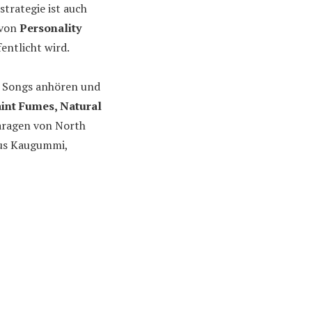
trategie ist auch
P von
Personality
entlicht wird.
n Songs anhören und
int Fumes, Natural
aragen von North
aus Kaugummi,