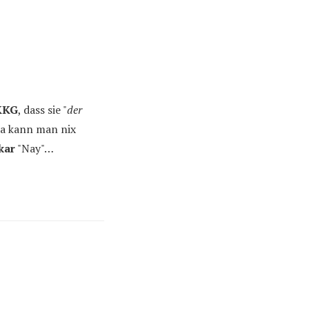
KKG
, dass sie "
der
 da kann man nix
kar
"Nay"…