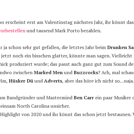
ws
erscheint erst am Valentinstag nächstes Jahr, ihr könnt das 
vorbestellen
und tausend Mark Porto bezahlen.
r ja schon sehr gut gefallen, die letztes Jahr beim
Drunken Sa
jetzt noch ein bisschen glatter, könnte man sagen. Vielleicht l
chick produziert wurde; das passt auch ganz gut zum Sound der
gendwo zwischen
Marked Men
und
Buzzcocks
? Ach, mal schau
…Hm,
Hüsker Dü
und
Adverts
, aber das höre ich nicht so…naja.
 zum Bandgründer und Mastermind
Ben Carr
ein paar Musiker
insam North Carolina unsicher.
n Highlight von 2020 und ihr könnt das schon jetzt bestaunen. 