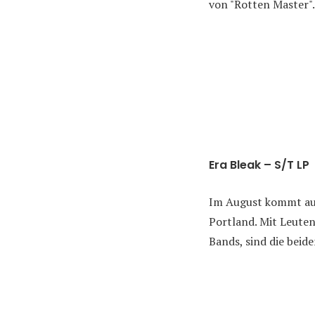
von "Rotten Master".
Era Bleak – S/T LP
Im August kommt auc
Portland. Mit Leute
Bands, sind die beid