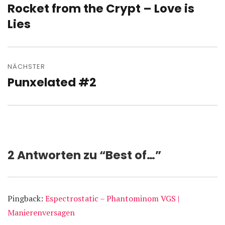
Rocket from the Crypt – Love is
Vorheriger
Beitrag:
Lies
NÄCHSTER
Punxelated #2
Nächster
Beitrag:
2 Antworten zu “Best of…”
Pingback:
Espectrostatic – Phantominom VGS |
Manierenversagen