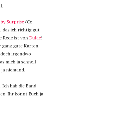
l.
by Surprise
(Co-
), das ich richtig gut
e Rede ist von
Dulac
!
ir ganz gute Karten.
k doch irgendwo
s mich ja schnell
 ja niemand.
. Ich hab die Band
en. Ihr könnt Euch ja