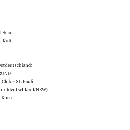
plehaus
e Kult
stdeutschland)
GRUND
Club – St. Pauli
Norddeutschland/NRW)
Z Korn