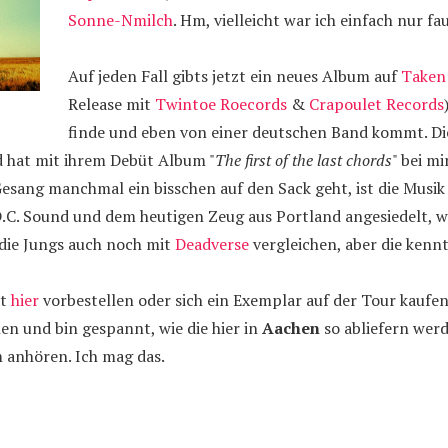
Sonne-Nmilch
. Hm, vielleicht war ich einfach nur fau
Auf jeden Fall gibts jetzt ein neues Album auf
Taken 
Release mit
Twintoe Roecords
&
Crapoulet Records
finde und eben von einer deutschen Band kommt. Di
d hat mit ihrem Debüt Album "
The first of the last chords
" bei m
esang manchmal ein bisschen auf den Sack geht, ist die Musi
.C. Sound und dem heutigen Zeug aus Portland angesiedelt, wa
 die Jungs auch noch mit
Deadverse
vergleichen, aber die kennt
zt
hier
vorbestellen oder sich ein Exemplar auf der Tour kaufen
hen und bin gespannt, wie die hier in
Aachen
so abliefern werd
 anhören. Ich mag das.