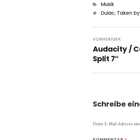
Kategorien
Musik
Schlagwörter
Dulac
,
Taken by
Beitragsn
VORHERIGER
Audacity / 
Vorheriger
Beitrag:
Split 7″
Schreibe ei
Deine E-Mail-Adresse wird 
*
KOMMENTAR