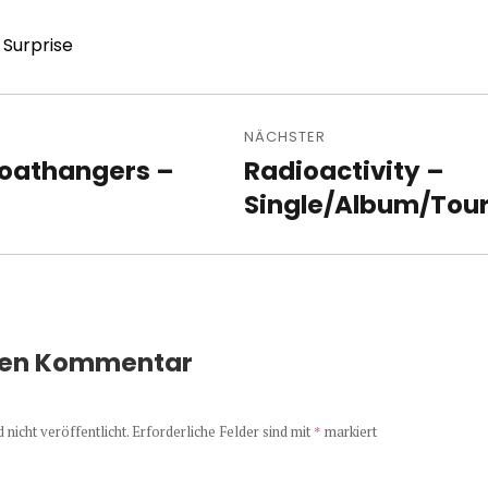
 Surprise
avigation
NÄCHSTER
Coathangers –
Radioactivity –
Nächster
Beitrag:
Single/Album/Tour
nen Kommentar
nicht veröffentlicht.
Erforderliche Felder sind mit
*
markiert