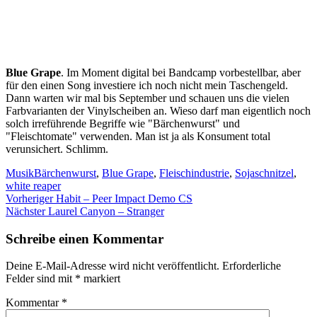
Blue Grape
. Im Moment digital bei Bandcamp vorbestellbar, aber
für den einen Song investiere ich noch nicht mein Taschengeld.
Dann warten wir mal bis September und schauen uns die vielen
Farbvarianten der Vinylscheiben an. Wieso darf man eigentlich noch
solch irreführende Begriffe wie "Bärchenwurst" und
"Fleischtomate" verwenden. Man ist ja als Konsument total
verunsichert. Schlimm.
Kategorien
Schlagwörter
Musik
Bärchenwurst
,
Blue Grape
,
Fleischindustrie
,
Sojaschnitzel
,
white reaper
Beitragsnavigation
Vorheriger
Vorheriger
Habit – Peer Impact Demo CS
Nächster
Beitrag:
Nächster
Laurel Canyon – Stranger
Beitrag:
Schreibe einen Kommentar
Deine E-Mail-Adresse wird nicht veröffentlicht.
Erforderliche
Felder sind mit
*
markiert
Kommentar
*