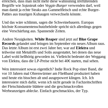
erreichen, dass man nicht mehr diese wahnsinnig irreführenden
Begriffe wie
Sojasteak
oder
Veggie-Burger
verwenden darf, weil
man damit ja echte Steaks aus Gammelfleisch und echte Burger-
Patties aus traurigen Kuhaugen verwechseln könnte.
Und das wäre schlimm, sagen die Schweinebauern. Europas
höchste Konsumentenschutzbehörde spricht sich allerdings gegen
eine Verschärfung aus. Spannende Zeiten.
Andere Neuigkeiten.
White Reaper
sind jetzt auf
Blue Grape
Records
gelandet und bringen im September ein neues Album raus.
Das letzte Album ist erst zwei Jahre her, war auf
Elektra
und
teilweise mit Metalriffs und Solis ausgestattet, bei denen das neue
Label wohl hellhörig geworden ist. Vielleicht bedeutet der Weggang
von Elektra, dass die LP-Preise nicht bei 40€ starten, mal sehen.
Wen interessiert sowas eigentlich? Indie Rock Pop einer Band, die
vor 10 Jahren mal Ohrenwürmer am Fließband produziert haben
und heute ein bisschen alt und ausgepowert klingen. Ich. Ich
interessiere mich dafür, wenn ich nicht gerade in Fachzeitschriften
der Fleischindustrie blättere und die geschmackvollen
Werbeanzeigen ablecke. Einfach geschmacklos, der Typ.