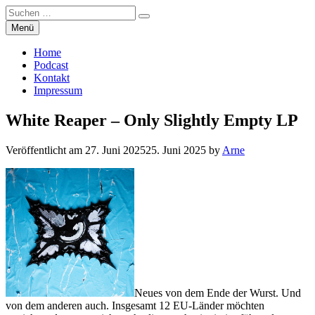
Suchen
Suchen
nach:
Zum
Menü
Manierenversagen
Inhalt
springen
Home
Podcast
Kontakt
Impressum
White Reaper – Only Slightly Empty LP
Veröffentlicht am
27. Juni 2025
25. Juni 2025
by
Arne
Neues von dem Ende der Wurst. Und
von dem anderen auch. Insgesamt 12 EU-Länder möchten