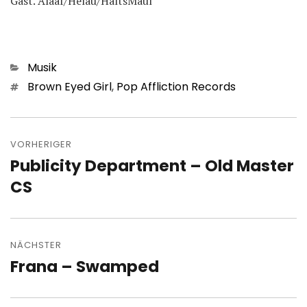
Gast. Alaaf/Helau/HaltsMaul
Kategorien
Musik
Schlagwörter
Brown Eyed Girl
,
Pop Affliction Records
Beitragsnavigation
VORHERIGER
Publicity Department – Old Master
Vorheriger
Beitrag:
CS
NÄCHSTER
Frana – Swamped
Nächster
Beitrag: