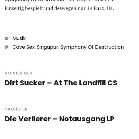
Einseitig bespielt und deswegen nur 14 Euro. Ha.
Kategorien
Musik
Schlagwörter
Cave Sex
,
Singapur
,
Symphony Of Destruction
Beitragsnavigation
VORHERIGER
Dirt Sucker – At The Landfill CS
Vorheriger
Beitrag:
NÄCHSTER
Die Verlierer – Notausgang LP
Nächster
Beitrag: