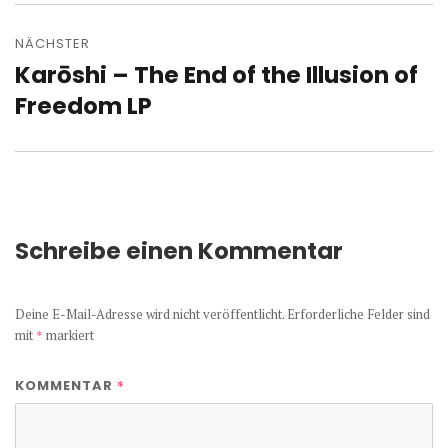
NÄCHSTER
Kar​ō​shi – The End of the Illusion of
Nächster
Beitrag:
Freedom LP
Schreibe einen Kommentar
Deine E-Mail-Adresse wird nicht veröffentlicht.
Erforderliche Felder sind
mit
*
markiert
*
KOMMENTAR