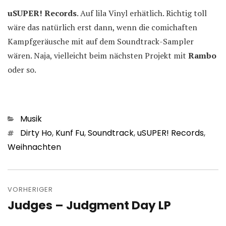
uSUPER! Records
. Auf lila Vinyl erhätlich. Richtig toll
wäre das natürlich erst dann, wenn die comichaften
Kampfgeräusche mit auf dem Soundtrack-Sampler
wären. Naja, vielleicht beim nächsten Projekt mit
Rambo
oder so.
Kategorien
Musik
Schlagwörter
Dirty Ho
,
Kunf Fu
,
Soundtrack
,
uSUPER! Records
,
Weihnachten
Beitragsnavigation
VORHERIGER
Judges – Judgment Day LP
Vorheriger
Beitrag: