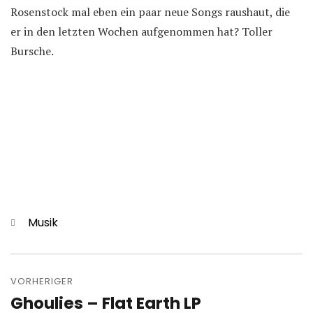
Rosenstock mal eben ein paar neue Songs raushaut, die
er in den letzten Wochen aufgenommen hat? Toller
Bursche.
Kategorien
Musik
Beitragsnavigation
VORHERIGER
Ghoulies – Flat Earth LP
Vorheriger