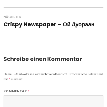
Beitrag:
NÄCHSTER
Crispy Newspaper – Ой Дуораан
Nächster
Beitrag:
Schreibe einen Kommentar
Deine E-Mail-Adresse wird nicht veröffentlicht.
Erforderliche Felder sind
mit
*
markiert
*
KOMMENTAR