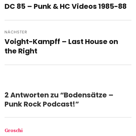
DC 85 – Punk & HC Videos 1985-88
Vorheriger
Beitrag:
NÄCHSTER
Voight-Kampff – Last House on
Nächster
Beitrag:
the Right
2 Antworten zu “Bodensätze –
Punk Rock Podcast!”
Groschi
sagt: