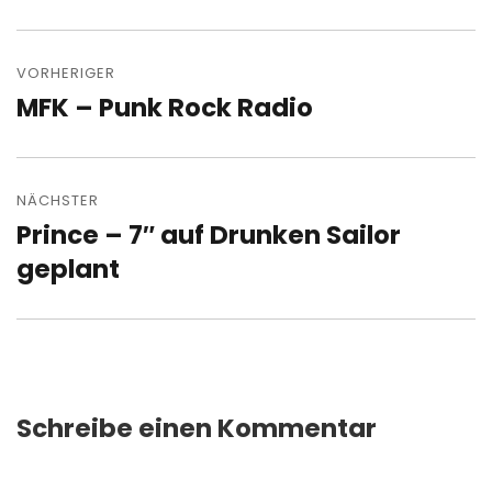
Beitragsnavigation
VORHERIGER
MFK – Punk Rock Radio
Vorheriger
Beitrag:
NÄCHSTER
Prince – 7″ auf Drunken Sailor
Nächster
Beitrag:
geplant
Schreibe einen Kommentar