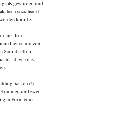
dio groß geworden und
alisch sozialisiert,
 werden konnte.
in mir drin
 man hier schon von
em Sound selten
acht ist, wie das
en.
dding backen (!)
sgekommen und zwei
ng in Form eines