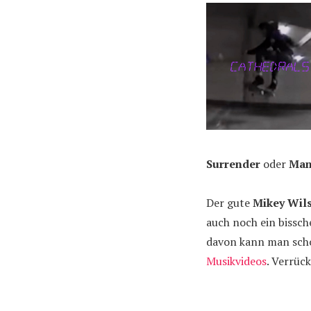
Surrender
oder
Man
Der gute
Mikey Wil
auch noch ein bissc
davon kann man scho
Musikvideos
. Verrüc