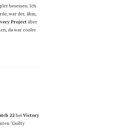
ler besessen. Ich
rde, war der, ähm,
very Project
über
hen, da war cooler
atch 22
bei
Victory
nten "Guilty