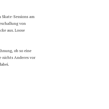
n Skate-Sessions am
eschallung von
cke aus. Loose
Ahnung, ob so eine
e nichts Anderes vor
dabei.