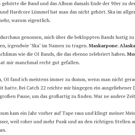
 gehörte die Band und das Album damals Ende der 90er zu der
 und Hardcore Lümmel hat man das nicht gehört. Ska im allge
mehr, warum eigentlich.
 durchaus genossen, mich über die bekloppten Bands lustig zu
en, irgendwie "Ska" im Namen zu tragen.
Maskarpone
.
Alask
 schlimm wie die OI Bands, die das ebenso zelebriert haben.
Mo
hat mir manchmal recht gut gefallen.
m, OI fand ich meistens immer zu dumm, wenn man nicht gerad
eit hatte. Bei Catch 22 reichte mir hingegen ein ausgeliehener
 großen Pause, um das großartig zu finden. War ne andere Zeit
um kam ein Jahr vorher auf Tape raus und klingt meiner Mei
sser, weil roher und mehr Punk und an den richtigen Stellen a
an.