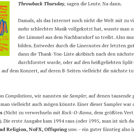
Throwback Thursday
, sagen die Leute. Na dann.
Damals, als das Internet noch nicht die Welt mit zu vi
mehr schlechter Musik vollgekotzt hat, wusste man o
der Lümmel aus dem Nachbarsdorf so treibt. Also mus
bilden. Entweder durch die Linernotes der letzten gu
dann die Thank-You-Liste akribisch nach den nächste
durchforstet wurde, oder auf den heißgeliebten Spli
 auf dem Konzert, auf deren B-Seiten vielleicht die nächste to
von
Compilations
, wir nannten sie
Sampler
, auf denen tausende 
 man vielleicht auch mögen könnte. Einer dieser Sampler war
s
(Nicht zu verwechseln mit
Rock-O-Rama
, dem größten Vert
. Die erste Ausgabe kam 1994 raus (oder 1995, man ist sich da 
ad Religion, NoFX, Offspring
usw. – ein guter Einstieg also i