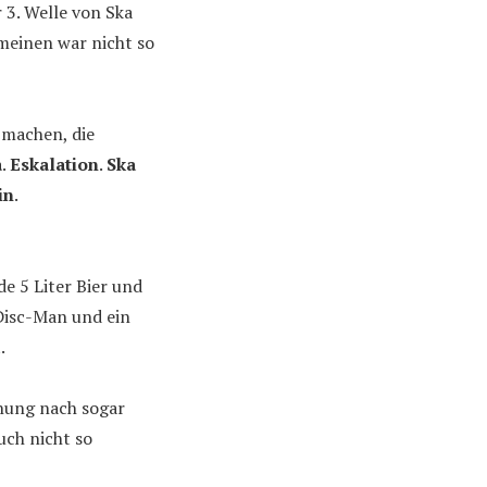
 3. Welle von Ska
meinen war nicht so
 machen, die
a
.
Eskalation
.
Ska
in
.
e 5 Liter Bier und
 Disc-Man und ein
.
nung nach sogar
uch nicht so