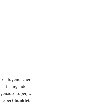
fften Jugendlichen
rt mit hängenden
 genauso super, wie
che bei
Chunklet