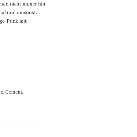
 man nicht immer hin
nmal und umsonst.
age-Punk mit
me. Gemein.