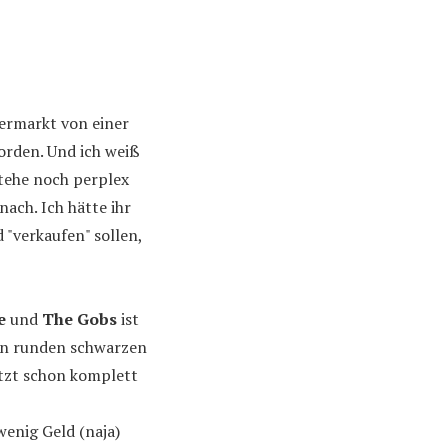
ermarkt von einer
rden. Und ich weiß
Stehe noch perplex
ach. Ich hätte ihr
 "verkaufen" sollen,
e
und
The Gobs
ist
nen runden schwarzen
etzt schon komplett
wenig Geld (naja)