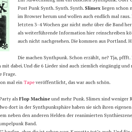
Post Punk Synth. Synth. Synth.
Slimex
liegen schon n
im Browser herum und wollen auch endlich mal raus. 
letzten 3-4 Wochen gar nicht mehr über die Band her
als weiterführende Information hier reinschreiben kö
auch nicht nachgesehen. Die kommen aus Portland. 
Die machen Synthpunk. Schon erzählt, ne? Tja, pffft.
 mit dabei. Und die 6 Lieder sind auch ziemlich eingängig und 
e Frage.
hon mal ein
Tape
veröffentlicht, das war auch schön.
Party als
Flop Machine
und mehr Punk. Slimex sind weniger R
dwo dort in der Synthpunksphäre haben sie sich ihren eigene
uem neben den anderen Helden der reanimierten Synthieszen
Rumpelpunk Band.
7″ kaufen, aber die ist schon weg. Kassette tut’s auch. Und für