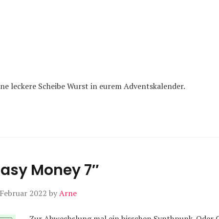
 eine leckere Scheibe Wurst in eurem Adventskalender.
Easy Money 7″
 Februar 2022
by
Arne
Zur Abwechslung mal ein bisschen Synthpunk. Oder 