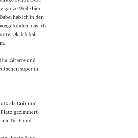
e ganze Weile hier
Dabei hab ich in den
ausgefunden, das ich
nnte. Ok, ich hab
Hm.
 Hm. Gitarre und
rutschen super in
otz als
Cuir
und
n Platz gezimmert
e am Tisch und
 ganz harte Fans