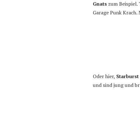
Gnats
zum Beispiel.
Garage Punk Krach. M
Oder hier,
Starburst
und sind jung und br