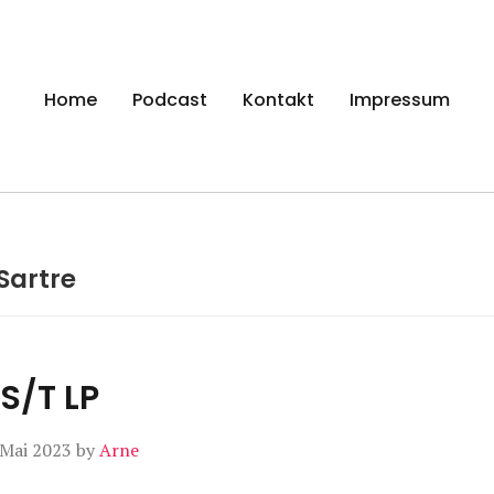
gen
Home
Podcast
Kontakt
Impressum
Sartre
 S/T LP
 Mai 2023
by
Arne