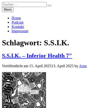
Suchen
Suchen
nach:
Zum
Menü
Manierenversagen
Inhalt
springen
Home
Podcast
Kontakt
Impressum
Schlagwort:
S.S.I.K.
S.S.I.K. – Inferior Health 7″
Veröffentlicht am
15. April 2025
13. April 2025
by
Arne