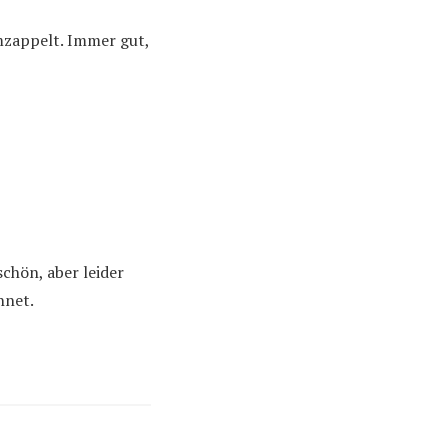
mzappelt. Immer gut,
schön, aber leider
hnet.