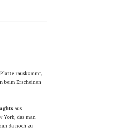
e Platte rauskommt,
nn beim Erscheinen
ughts
aus
w York, das man
man da noch zu