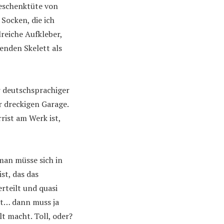
eschenktüte von
Socken, die ich
reiche Aufkleber,
enden Skelett als
r deutschsprachiger
r dreckigen Garage.
rist am Werk ist,
man müsse sich in
st, das das
rteilt und quasi
at… dann muss ja
t macht. Toll, oder?