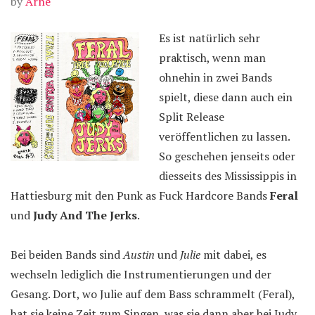
by
Arne
Es ist natürlich sehr
praktisch, wenn man
ohnehin in zwei Bands
spielt, diese dann auch ein
Split Release
veröffentlichen zu lassen.
So geschehen jenseits oder
diesseits des Mississippis in
Hattiesburg mit den Punk as Fuck Hardcore Bands
Feral
und
Judy And The Jerks
.
Bei beiden Bands sind
Austin
und
Julie
mit dabei, es
wechseln lediglich die Instrumentierungen und der
Gesang. Dort, wo Julie auf dem Bass schrammelt (Feral),
hat sie keine Zeit zum Singen, was sie dann aber bei Judy