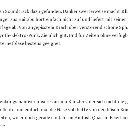
den Soundtrack dazu gefunden. Dankenswerterweise macht
Kli
ger aus Haitabu hört einfach nicht auf und liefert mit seiner 
erlage ab. Von angepisstem Krach über verstörend schöne Sphä
ynth-Elektro-Punk. Ziemlich gut. Und für Zeiten ohne verfüg
ternetblase bestens geeignet.
lenkungsmanöver unseres armen Kanzlers, der sich nicht die g
möchte und einfach mal die Nase voll hatte von den bösen K
iten, wo er doch gerade ein Jahr im Amt ist. Quasi in Feierlau
erz.