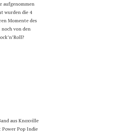
er aufgenommen
ht wurden die 4
geren Momente des
l noch von den
Rock’n’Roll?
and aus Knoxville
st Power Pop Indie