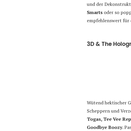
und der Dekonstrukt
Smarts
oder so popp
empfehlenswert für d
3D & The Holog
Wütend hektischer G
Scheppern und Verz
Togas, Tee Vee Re
Goodbye Boozy
. Pa