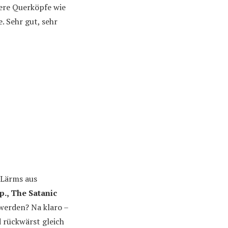
dere Querköpfe wie
. Sehr gut, sehr
 Lärms aus
., The Satanic
 werden? Na klaro –
 rückwärst gleich