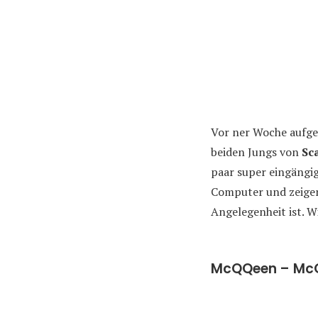
Vor ner Woche aufgen
beiden Jungs von
Sc
paar super eingängi
Computer und zeigen 
Angelegenheit ist. Wi
McQQeen – McQ