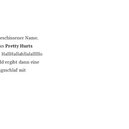
 beschissener Name.
 an
Pretty Hurts
HallHallahllalalllllo
d ergibt dann eine
gsschlaf mit