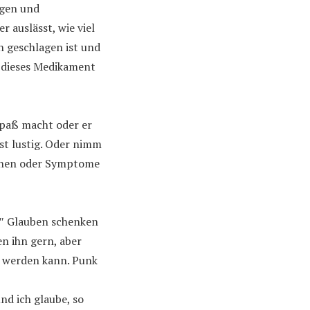
ngen und
 auslässt, wie viel
n geschlagen ist und
r dieses Medikament
Spaß macht oder er
ist lustig. Oder nimm
sachen oder Symptome
0″ Glauben schenken
n ihn gern, aber
n werden kann. Punk
d ich glaube, so