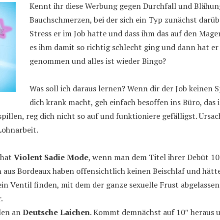
Kennt ihr diese Werbung gegen Durchfall und Blähu
Bauchschmerzen, bei der sich ein Typ zunächst darüber
Stress er im Job hatte und dass ihm das auf den Mage
es ihm damit so richtig schlecht ging und dann hat e
genommen und alles ist wieder Bingo?
Was soll ich daraus lernen? Wenn dir der Job keinen 
dich krank macht, geh einfach besoffen ins Büro, das 
pillen, reg dich nicht so auf und funktioniere gefälligst. Ur
ohnarbeit.
 hat
Violent Sadie Mode
, wenn man dem Titel ihrer Debüt 1
 aus Bordeaux haben offensichtlich keinen Beischlaf und hätte
in Ventil finden, mit dem der ganze sexuelle Frust abgelasse
.
ilen an
Deutsche Laichen
. Kommt demnächst auf 10″ heraus un