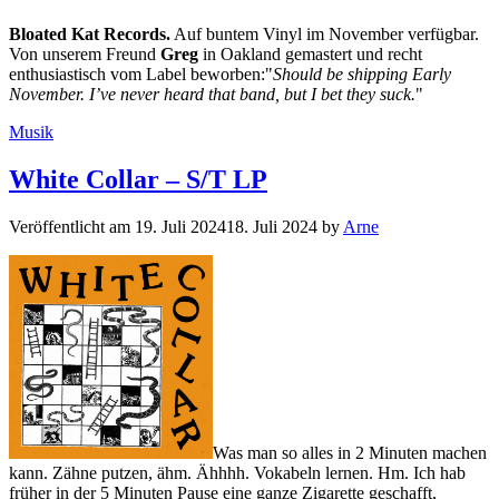
Bloated Kat Records.
Auf buntem Vinyl im November verfügbar.
Von unserem Freund
Greg
in Oakland gemastert und recht
enthusiastisch vom Label beworben:"
Should be shipping Early
November. I’ve never heard that band, but I bet they suck.
"
Kategorien
Musik
White Collar – S/T LP
Veröffentlicht am
19. Juli 2024
18. Juli 2024
by
Arne
Was man so alles in 2 Minuten machen
kann. Zähne putzen, ähm. Ähhhh. Vokabeln lernen. Hm. Ich hab
früher in der 5 Minuten Pause eine ganze Zigarette geschafft,