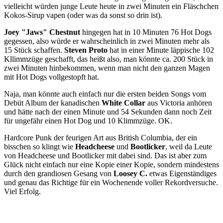
vielleicht würden junge Leute heute in zwei Minuten ein Fläschchen
Kokos-Sirup vapen (oder was da sonst so drin ist).
Joey "Jaws" Chestnut
hingegen hat in 10 Minuten 76 Hot Dogs
gegessen, also würde er wahrscheinlich in zwei Minuten mehr als
15 Stück schaffen.
Steven Proto
hat in einer Minute läppische 102
Kllimmzüge geschafft, das heißt also, man könnte ca. 200 Stück in
zwei Minuten hinbekommen, wenn man nicht den ganzen Magen
mit Hot Dogs vollgestopft hat.
Naja, man könnte auch einfach nur die ersten beiden Songs vom
Debüt Album der kanadischen
White Collar
aus Victoria anhören
und hätte nach der einen Minute und 54 Sekunden dann noch Zeit
für ungefähr einen Hot Dog und 10 Klimmzüge. OK.
Hardcore Punk der feurigen Art aus British Columbia, der ein
bisschen so klingt wie
Headcheese
und
Bootlicker
, weil da Leute
von Headcheese und Bootlicker mit dabei sind. Das ist aber zum
Glück nicht einfach nur eine Kopie einer Kopie, sondern mindestens
durch den grandiosen Gesang von
Loosey C.
etwas Eigenständiges
und genau das Richtige für ein Wochenende voller Rekordversuche.
Viel Erfolg.