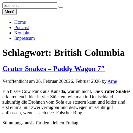
Suchen
Suchen
nach:
Zum
Menü
Manierenversagen
Inhalt
springen
Home
Podcast
Kontakt
Impressum
Schlagwort:
British Columbia
Crater Snakes – Paddy Wagon 7″
Veröffentlicht am
26. Februar 2026
26. Februar 2026
by
Arne
Ein bissle Cow Punk aus Kanada, warum nicht. Die
Crater Snakes
erklären euch hier in vier Stücken, wie man in Deutschland
zukünftig die Drohnen vom Sofa aus steuern kann und leider sind
erst einmal nur zwei verfügbar und deswegen müsst ihr gut
aufpassen, wenn… ach nee. Falscher Blog.
Stimmungsmusik für den kleinen Freitag.